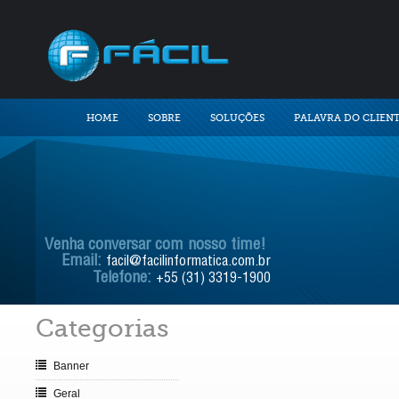
HOME
SOBRE
SOLUÇÕES
PALAVRA DO CLIEN
Venha conversar com nosso time!
Email:
facil@facilinformatica.com.br
Telefone:
+55 (31) 3319-1900
Categorias
Banner
Geral