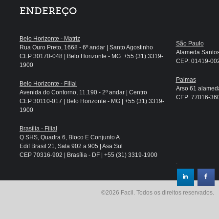
ENDEREÇO
Belo Horizonte - Matriz
São Paulo
Rua Ouro Preto, 1668 - 6º andar | Santo Agostinho
Alameda Santos, 
CEP 30170-048 | Belo Horizonte - MG +55 (31) 3319-
CEP: 01419-002 
1900
Palmas
Belo Horizonte - Filial
Arso 61 alameda
Avenida do Contorno, 11.190 - 2º andar | Centro
CEP: 77016-360 
CEP 30110-017 | Belo Horizonte - MG | +55 (31) 3319-
1900
Brasília - Filial
Q SHS, Quadra 6, Bloco E Conjunto A
Edif Brasil 21, Sala 902 a 905 | Asa Sul
CEP 70316-902 | Brasília - DF | +55 (31) 3319-1900
.
©2026 Facil. Todos os direitos reservados.