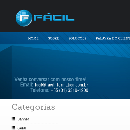
HOME
SOBRE
SOLUÇÕES
PALAVRA DO CLIEN
Venha conversar com nosso time!
Email:
facil@facilinformatica.com.br
Telefone:
+55 (31) 3319-1900
Categorias
Banner
Geral