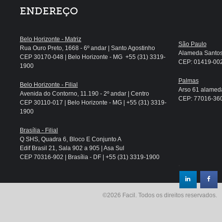
ENDEREÇO
Belo Horizonte - Matriz
São Paulo
Rua Ouro Preto, 1668 - 6º andar | Santo Agostinho
Alameda Santos, 
CEP 30170-048 | Belo Horizonte - MG +55 (31) 3319-
CEP: 01419-002 
1900
Palmas
Belo Horizonte - Filial
Arso 61 alameda
Avenida do Contorno, 11.190 - 2º andar | Centro
CEP: 77016-360 
CEP 30110-017 | Belo Horizonte - MG | +55 (31) 3319-
1900
Brasília - Filial
Q SHS, Quadra 6, Bloco E Conjunto A
Edif Brasil 21, Sala 902 a 905 | Asa Sul
CEP 70316-902 | Brasília - DF | +55 (31) 3319-1900
.
©2026 Facil. Todos os direitos reservados.