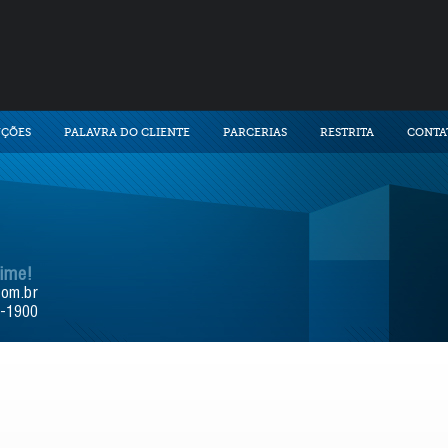
UÇÕES
PALAVRA DO CLIENTE
PARCERIAS
RESTRITA
CONTA
time!
com.br
9-1900