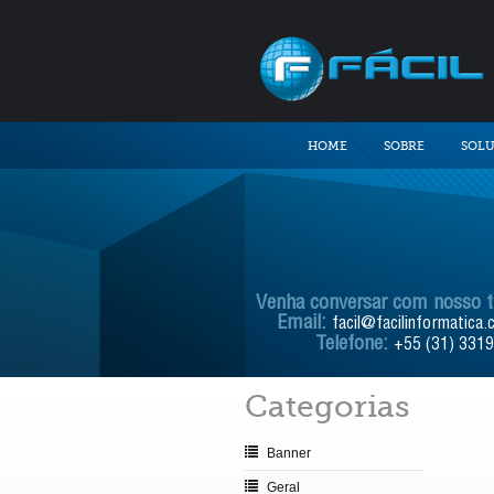
HOME
SOBRE
SOL
Venha conversar com nosso 
Email:
facil@facilinformatica.
Telefone:
+55 (31) 331
Categorias
Banner
Geral