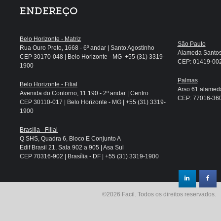
ENDEREÇO
Belo Horizonte - Matriz
São Paulo
Rua Ouro Preto, 1668 - 6º andar | Santo Agostinho
Alameda Santos, 
CEP 30170-048 | Belo Horizonte - MG +55 (31) 3319-
CEP: 01419-002 
1900
Palmas
Belo Horizonte - Filial
Arso 61 alameda
Avenida do Contorno, 11.190 - 2º andar | Centro
CEP: 77016-360 
CEP 30110-017 | Belo Horizonte - MG | +55 (31) 3319-
1900
Brasília - Filial
Q SHS, Quadra 6, Bloco E Conjunto A
Edif Brasil 21, Sala 902 a 905 | Asa Sul
CEP 70316-902 | Brasília - DF | +55 (31) 3319-1900
.
©2026 Facil. Todos os direitos reservados.