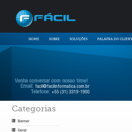
HOME
SOBRE
SOLUÇÕES
PALAVRA DO CLIEN
Venha conversar com nosso time!
Email:
facil@facilinformatica.com.br
Telefone:
+55 (31) 3319-1900
Categorias
Banner
Geral