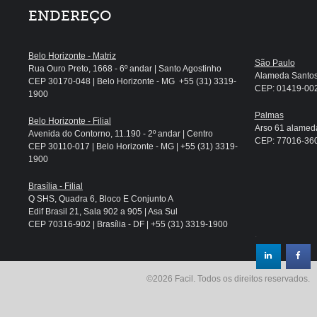
ENDEREÇO
Belo Horizonte - Matriz
São Paulo
Rua Ouro Preto, 1668 - 6º andar | Santo Agostinho
Alameda Santos, 
CEP 30170-048 | Belo Horizonte - MG +55 (31) 3319-
CEP: 01419-002 
1900
Palmas
Belo Horizonte - Filial
Arso 61 alameda
Avenida do Contorno, 11.190 - 2º andar | Centro
CEP: 77016-360 
CEP 30110-017 | Belo Horizonte - MG | +55 (31) 3319-
1900
Brasília - Filial
Q SHS, Quadra 6, Bloco E Conjunto A
Edif Brasil 21, Sala 902 a 905 | Asa Sul
CEP 70316-902 | Brasília - DF | +55 (31) 3319-1900
.
©2026 Facil. Todos os direitos reservados.