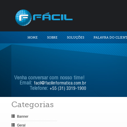
HOME
SOBRE
SOLUÇÕES
PALAVRA DO CLIEN
Venha conversar com nosso time!
Email:
facil@facilinformatica.com.br
Telefone:
+55 (31) 3319-1900
Categorias
Banner
Geral