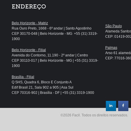
ENDEREÇO
Belo Horizonte - Matriz
São Paulo
Rua Ouro Preto, 1668 - 6º andar | Santo Agostinho
Alameda Santos, 
CEP 30170-048 | Belo Horizonte - MG +55 (31) 3319-
CEP: 01419-002 
1900
Palmas
Belo Horizonte - Filial
Arso 61 alameda
Avenida do Contorno, 11.190 - 2º andar | Centro
CEP: 77016-360 
CEP 30110-017 | Belo Horizonte - MG | +55 (31) 3319-
1900
Brasília - Filial
Q SHS, Quadra 6, Bloco E Conjunto A
Edif Brasil 21, Sala 902 a 905 | Asa Sul
CEP 70316-902 | Brasília - DF | +55 (31) 3319-1900
.
©2026 Facil. Todos os direitos reservados.