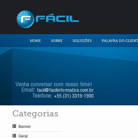
HOME
SOBRE
SOLUÇÕES
PALAVRA DO CLIEN
Venha conversar com nosso time!
Email:
facil@facilinformatica.com.br
Telefone:
+55 (31) 3319-1900
Categorias
Banner
Geral