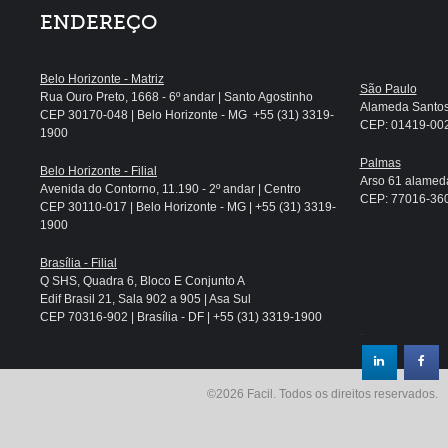
ENDEREÇO
Belo Horizonte - Matriz
São Paulo
Rua Ouro Preto, 1668 - 6º andar | Santo Agostinho
Alameda Santos, 
CEP 30170-048 | Belo Horizonte - MG +55 (31) 3319-
CEP: 01419-002 
1900
Palmas
Belo Horizonte - Filial
Arso 61 alameda
Avenida do Contorno, 11.190 - 2º andar | Centro
CEP: 77016-360 
CEP 30110-017 | Belo Horizonte - MG | +55 (31) 3319-
1900
Brasília - Filial
Q SHS, Quadra 6, Bloco E Conjunto A
Edif Brasil 21, Sala 902 a 905 | Asa Sul
CEP 70316-902 | Brasília - DF | +55 (31) 3319-1900
.
©2026 Facil. Todos os direitos reservados.