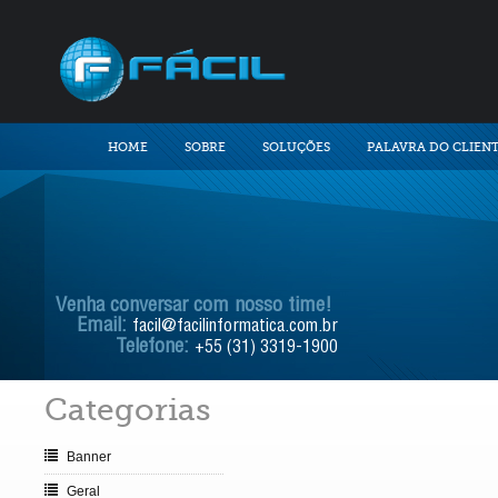
HOME
SOBRE
SOLUÇÕES
PALAVRA DO CLIEN
Venha conversar com nosso time!
Email:
facil@facilinformatica.com.br
Telefone:
+55 (31) 3319-1900
Categorias
Banner
Geral