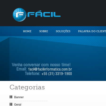
HOME
SOBRE
SOLUÇÕES
PALAVRA DO CLIEN
Venha conversar com nosso time!
Email:
facil@facilinformatica.com.br
Telefone:
+55 (31) 3319-1900
Categorias
Banner
Geral