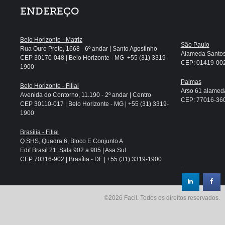
ENDEREÇO
Belo Horizonte - Matriz
São Paulo
Rua Ouro Preto, 1668 - 6º andar | Santo Agostinho
Alameda Santos, 
CEP 30170-048 | Belo Horizonte - MG +55 (31) 3319-
CEP: 01419-002 
1900
Palmas
Belo Horizonte - Filial
Arso 61 alameda
Avenida do Contorno, 11.190 - 2º andar | Centro
CEP: 77016-360 
CEP 30110-017 | Belo Horizonte - MG | +55 (31) 3319-
1900
Brasília - Filial
Q SHS, Quadra 6, Bloco E Conjunto A
Edif Brasil 21, Sala 902 a 905 | Asa Sul
CEP 70316-902 | Brasília - DF | +55 (31) 3319-1900
.
©2026 Facil. Todos os direitos reservados.