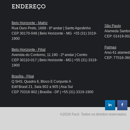
ENDEREÇO
Belo Horizonte - Matriz
São Paulo
Rua Ouro Preto, 1668 - 6º andar | Santo Agostinho
Alameda Santos, 
CEP 30170-048 | Belo Horizonte - MG +55 (31) 3319-
CEP: 01419-002 
1900
Palmas
Belo Horizonte - Filial
Arso 61 alameda
Avenida do Contorno, 11.190 - 2º andar | Centro
CEP: 77016-360 
CEP 30110-017 | Belo Horizonte - MG | +55 (31) 3319-
1900
Brasília - Filial
Q SHS, Quadra 6, Bloco E Conjunto A
Edif Brasil 21, Sala 902 a 905 | Asa Sul
CEP 70316-902 | Brasília - DF | +55 (31) 3319-1900
.
©2026 Facil. Todos os direitos reservados.