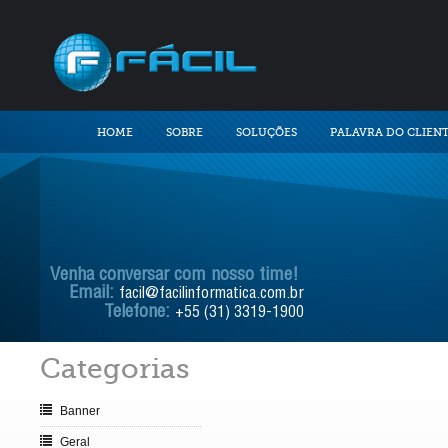
HOME
SOBRE
SOLUÇÕES
PALAVRA DO CLIEN
Venha conversar com nosso time!
Email:
facil@facilinformatica.com.br
Telefone:
+55 (31) 3319-1900
Categorias
Banner
Geral