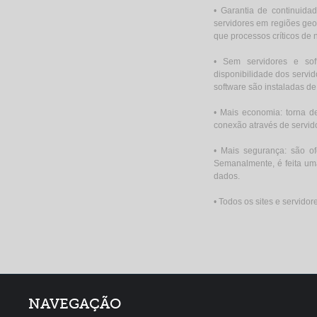
• Garantia de continuida
servidores em regiões geog
que processos críticos de
• Sem servidores e sof
disponibilidade dos servi
software são instaladas de
• Mais economia: torna d
conexão através de servid
• Mais segurança: são of
Semanalmente, é feita um
dados.
• Todos os sites e servid
NAVEGAÇÃO