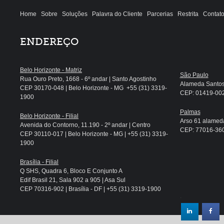
Home
Sobre
Soluções
Palavra do Cliente
Parcerias
Restrita
Contat
ENDEREÇO
Belo Horizonte - Matriz
São Paulo
Rua Ouro Preto, 1668 - 6º andar | Santo Agostinho
Alameda Santos, 
CEP 30170-048 | Belo Horizonte - MG +55 (31) 3319-
CEP: 01419-002 
1900
Palmas
Belo Horizonte - Filial
Arso 61 alameda
Avenida do Contorno, 11.190 - 2º andar | Centro
CEP: 77016-360 
CEP 30110-017 | Belo Horizonte - MG | +55 (31) 3319-
1900
Brasília - Filial
Q SHS, Quadra 6, Bloco E Conjunto A
Edif Brasil 21, Sala 902 a 905 | Asa Sul
CEP 70316-902 | Brasília - DF | +55 (31) 3319-1900
.