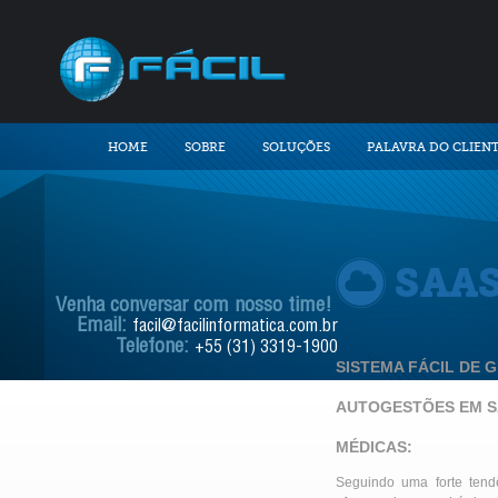
HOME
SOBRE
SOLUÇÕES
PALAVRA DO CLIEN
Venha conversar com nosso time!
Email:
facil@facilinformatica.com.br
Telefone:
+55 (31) 3319-1900
SISTEMA FÁCIL DE 
AUTOGESTÕES EM S
MÉDICAS:
Seguindo uma forte tendê