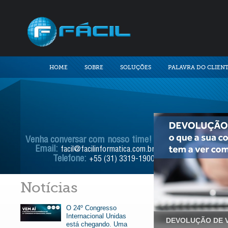
HOME
SOBRE
SOLUÇÕES
PALAVRA DO CLIEN
Venha conversar com nosso time!
Email:
facil@facilinformatica.com.br
Telefone:
+55 (31) 3319-1900
Notícias
O 24º Congresso
Internacional Unidas
DEVOLUÇÃO DE V
está chegando. Uma