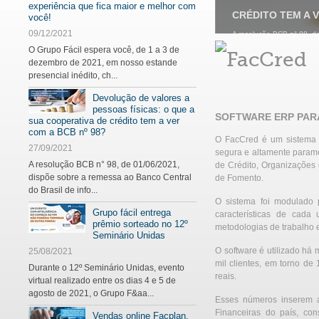
experiência que fica maior e melhor com
CRÉDITO TEM A V
você!
09/12/2021
A resolução BCB n° 98, de
O Grupo Fácil espera você, de 1 a 3 de
dezembro de 2021, em nosso estande
presencial inédito, ch...
Devolução de valores a
pessoas físicas: o que a
SOFTWARE ERP PARA
sua cooperativa de crédito tem a ver
com a BCB nº 98?
O FacCred é um sistema i
27/09/2021
segura e altamente parame
A resolução BCB n° 98, de 01/06/2021,
de Crédito, Organizações
dispõe sobre a remessa ao Banco Central
de Fomento.
do Brasil de info...
O sistema foi modulado 
Grupo fácil entrega
características de cada
prêmio sorteado no 12º
metodologias de trabalho e
Seminário Unidas
O software é utilizado há 
25/08/2021
mil clientes, em torno de
Durante o 12º Seminário Unidas, evento
reais.
virtual realizado entre os dias 4 e 5 de
agosto de 2021, o Grupo F&aa...
Esses números inserem a 
Financeiras do país, co
Vendas online Facplan.